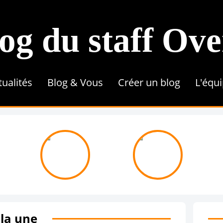
og du staff Ov
tualités
Blog & Vous
Créer un blog
L'équ
Conseils & Astuces
Référencement
Tutoriel
Contenu & Rédaction
Une 
 la une