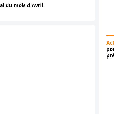
al du mois d'Avril
Act
po
pré