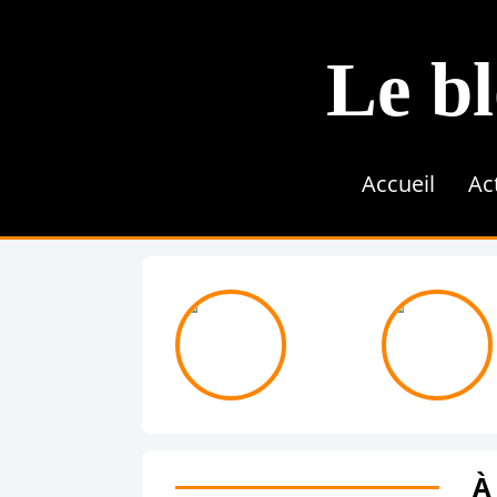
Le bl
Accueil
Ac
À