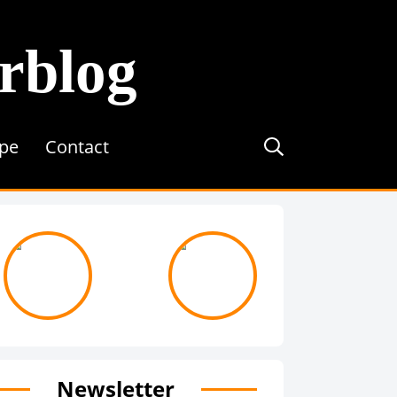
erblog
ipe
Contact
journée avec ...
On recrute !
Newsletter