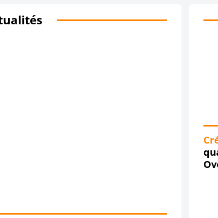
tualités
Cré
qu
Ov