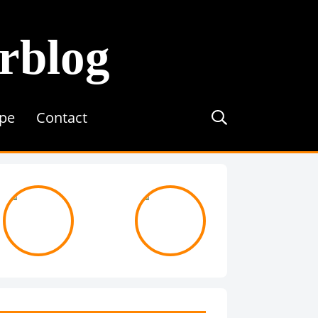
erblog
ipe
Contact
journée avec ...
On recrute !