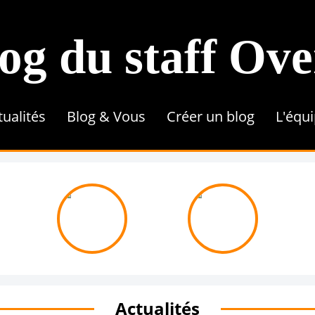
og du staff Ov
tualités
Blog & Vous
Créer un blog
L'équ
Conseils & Astuces
Référencement
Tutoriel
Contenu & Rédaction
Une 
Actualités