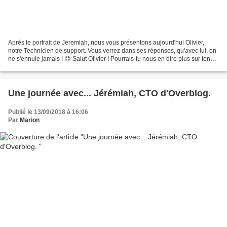
Après le portrait de Jeremiah, nous vous présentons aujourd'hui Olivier,
notre Technicien de support. Vous verrez dans ses réponses, qu'avec lui, on
ne s'ennuie jamais ! 😊 Salut Olivier ! Pourrais-tu nous en dire plus sur ton
métier ? En quoi cela consiste...
Une journée avec... Jérémiah, CTO d'Overblog.
Publié le 13/09/2018 à 16:06
Par
Marion