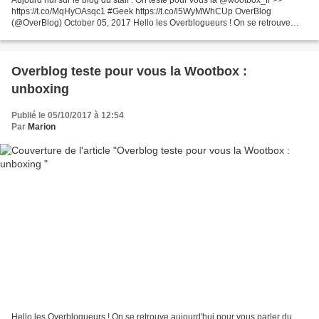
https://t.co/MqHyOAsqc1 #Geek https://t.co/l5WyMWhCUp OverBlog
(@OverBlog) October 05, 2017 Hello les Overblogueurs ! On se retrouve
aujourd'hui pour vous parler du tout nouveau partenaire...
Overblog teste pour vous la Wootbox :
unboxing
Publié le 05/10/2017 à 12:54
Par
Marion
Hello les Overblogueurs ! On se retrouve aujourd'hui pour vous parler du