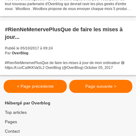
tout nouveau partenaire d'Overblog qui devrait ravir les plus geeks d'entre
vous : Wootbox . Wootbox propose de vous envoyer chaque mois 5 produits
officiels et exclusifs autour...
#RienNeMenervePlusQue de faire les mises à
jour...
Publié le 05/10/2017 à 09:24
Par
OverBlog
#RienNeMenervePlusQue de faire les mises à jour de mon ordinateur 😅
https://t.co/Ca9KKVa5L2 OverBlog (@OverBlog) October 05, 2017
< Page précédente
Page suivante >
Hébergé par Overblog
Top articles
Pages
Contact