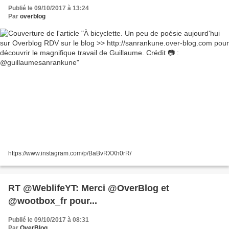
le magnifique travail de Guillaume. Crédit 📷 :
Publié le 09/10/2017 à 13:24
@guillaumesanrankune
Par
overblog
https://www.instagram.com/p/BaBvRXXh0rR/
RT @WeblifeYT: Merci @OverBlog et
@wootbox_fr pour...
Publié le 09/10/2017 à 08:31
Par
OverBlog