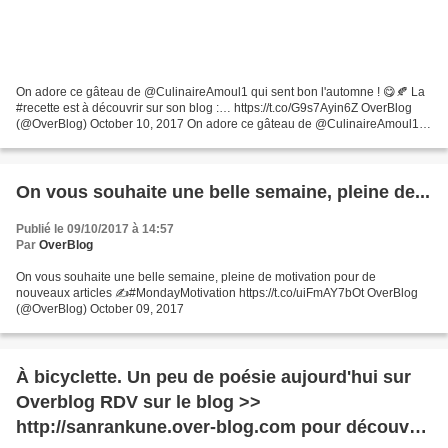
On adore ce gâteau de @CulinaireAmoul1 qui sent bon l'automne ! 😋🍂 La
#recette est à découvrir sur son blog :… https://t.co/G9s7Ayin6Z OverBlog
(@OverBlog) October 10, 2017 On adore ce gâteau de @CulinaireAmoul1
qui sent bon l'automne ! 😋🍂 La #recette...
On vous souhaite une belle semaine, pleine de...
Publié le 09/10/2017 à 14:57
Par
OverBlog
On vous souhaite une belle semaine, pleine de motivation pour de
nouveaux articles ✍️#MondayMotivation https://t.co/uiFmAY7bOt OverBlog
(@OverBlog) October 09, 2017
À bicyclette. Un peu de poésie aujourd'hui sur
Overblog RDV sur le blog >>
http://sanrankune.over-blog.com pour découvrir