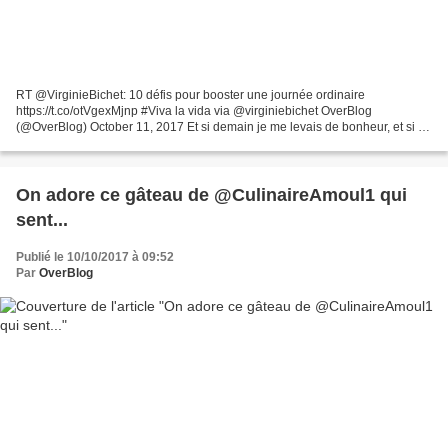
RT @VirginieBichet: 10 défis pour booster une journée ordinaire
https://t.co/otVgexMjnp #Viva la vida via @virginiebichet OverBlog
(@OverBlog) October 11, 2017 Et si demain je me levais de bonheur, et si je
bousculais ma zone de confort... et si une fois...
On adore ce gâteau de @CulinaireAmoul1 qui
sent...
Publié le 10/10/2017 à 09:52
Par
OverBlog