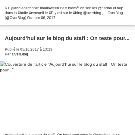
RT @anniecartonne: #halloween c'est bientôt on sort les @haribo et hop
dans la #boîte #cercueil le #Diy est sur le #blog @overblog ,… OverBlog
(@OverBlog) October 06, 2017
Aujourd’hui sur le blog du staff : On teste pour...
Publié le 05/10/2017 à 13:19
Par
OverBlog
Aujourd’hui sur le blog du staff : On teste pour vous la @wootbox_fr >>