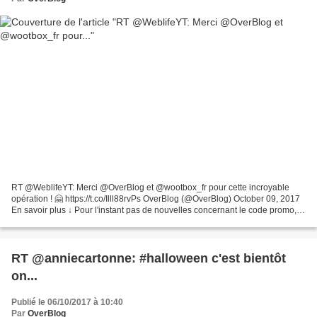
RT @WeblifeYT: Merci @OverBlog et @wootbox_fr pour cette incroyable
opération ! 🤗 https://t.co/Illl88rvPs OverBlog (@OverBlog) October 09, 2017
En savoir plus ↓ Pour l'instant pas de nouvelles concernant le code promo, je
vous l'indiquerais ici et sur...
RT @anniecartonne: #halloween c'est bientôt
on...
Publié le 06/10/2017 à 10:40
Par
OverBlog