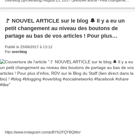
OverBlog (@OverBlog) August 25, 2017 🧐Nouvel article ! Petit changement
au niveau des boutons des Réseaux Sociaux...
🚩 NOUVEL ARTICLE sur le blog 🔔 Il y a eu un
petit changement au niveau des boutons de
partage au bas de vos articles ! Pour plus
d'infos, RDV sur le Blog du Staff (lien direct
Publié le 25/08/2017 à 13:12
dans la bio) ! #blog #blogging #overblog
Par
overblog
#socialnetworks #facebook #share #like
https://www.instagram.com/p/BYN2FQYBQWo/