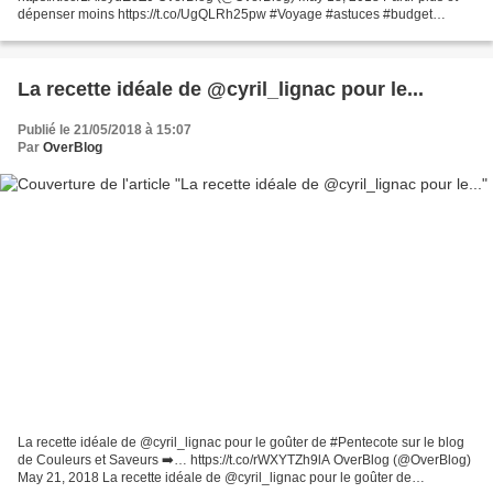
dépenser moins https://t.co/UgQLRh25pw #Voyage #astuces #budget
#economies
La recette idéale de @cyril_lignac pour le...
Publié le 21/05/2018 à 15:07
Par
OverBlog
La recette idéale de @cyril_lignac pour le goûter de #Pentecote sur le blog
de Couleurs et Saveurs ➡️… https://t.co/rWXYTZh9lA OverBlog (@OverBlog)
May 21, 2018 La recette idéale de @cyril_lignac pour le goûter de