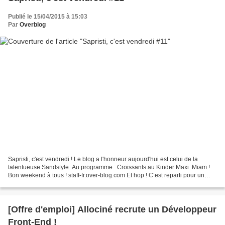
Publié le 15/04/2015 à 15:03
Par
Overblog
Sapristi, c'est vendredi ! Le blog a l'honneur aujourd'hui est celui de la
talentueuse Sandstyle. Au programme : Croissants au Kinder Maxi. Miam !
Bon weekend à tous ! staff-fr.over-blog.com Et hop ! C’est reparti pour un
tour, vous reprendrez bien une...
[Offre d'emploi] Allociné recrute un Développeur
Front-End !