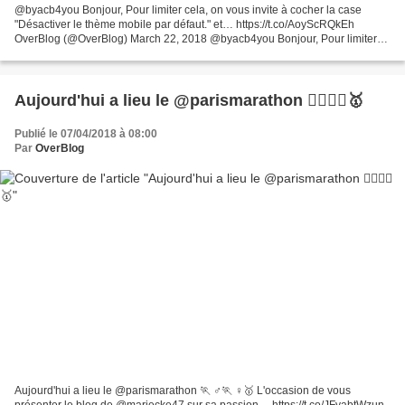
@byacb4you Bonjour, Pour limiter cela, on vous invite à cocher la case
"Désactiver le thème mobile par défaut." et… https://t.co/AoyScRQkEh
OverBlog (@OverBlog) March 22, 2018 @byacb4you Bonjour, Pour limiter
cela, on vous invite à cocher la case "Désactiver...
Aujourd'hui a lieu le @parismarathon 🏃‍♂️🏃‍♀️🥇
Publié le 07/04/2018 à 08:00
Par
OverBlog
Aujourd'hui a lieu le @parismarathon 🏃 ♂️🏃 ♀️🥇 L'occasion de vous
présenter le blog de @mariecke47 sur sa passion… https://t.co/JFyabtWzun