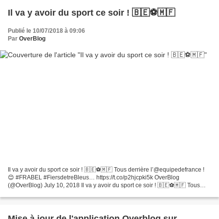
Il va y avoir du sport ce soir ! 🇧🇪⚽️🇲🇫️
Publié le 10/07/2018 à 09:06
Par
OverBlog
Il va y avoir du sport ce soir ! 🇧🇪⚽️🇲🇫️ Tous derrière l’@equipedefrance !
😊 #FRABEL #FiersdetreBleus… https://t.co/p2hjcpki5k OverBlog
(@OverBlog) July 10, 2018 Il va y avoir du sport ce soir ! 🇧🇪⚽️🇲🇫️ Tous
derrière l'@equipedefrance ! 😊 #FRABEL #FiersdetreBleus...
Mise à jour de l'application Overblog sur