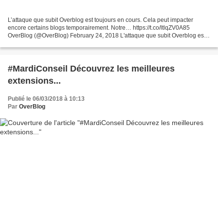
L’attaque que subit Overblog est toujours en cours. Cela peut impacter
encore certains blogs temporairement. Notre… https://t.co/ltlqZV0A85
OverBlog (@OverBlog) February 24, 2018 L'attaque que subit Overblog est
toujours en cours. Cela peut impacter encore...
#MardiConseil Découvrez les meilleures
extensions...
Publié le 06/03/2018 à 10:13
Par
OverBlog