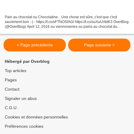
Pain au chocolat ou Chocolatine... Une chose est sûre, c'est que c'est
sacrément bon :-) - https://t.co/xFTNOSIAGl https://t.co/suXuUAktK3 OverBlog
(@OverBlog) April 12, 2016 ou viennoiseries ou pains au chocolat du
boulanger. Une recette qui demande...
< Page précédente
Page suivante >
Hébergé par Overblog
Top articles
Pages
Contact
Signaler un abus
C.G.U.
Cookies et données personnelles
Préférences cookies