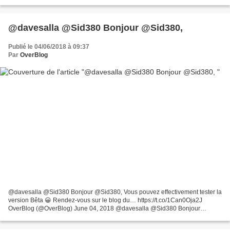
#Pentecote sur le blog de Couleurs et...
@davesalla @Sid380 Bonjour @Sid380,
Publié le 04/06/2018 à 09:37
Par
OverBlog
@davesalla @Sid380 Bonjour @Sid380, Vous pouvez effectivement tester la
version Bêta 😀 Rendez-vous sur le blog du… https://t.co/1Can0Oja2J
OverBlog (@OverBlog) June 04, 2018 @davesalla @Sid380 Bonjour
@Sid380, Vous pouvez effectivement tester la version...