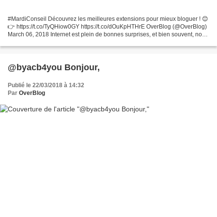
#MardiConseil Découvrez les meilleures extensions pour mieux bloguer ! 😊
👉 https://t.co/TyQHiow0GY https://t.co/dOuKpHTHrE OverBlog (@OverBlog)
March 06, 2018 Internet est plein de bonnes surprises, et bien souvent, nous
ne les utilisons pas assez ! Comme...
@byacb4you Bonjour,
Publié le 22/03/2018 à 14:32
Par
OverBlog