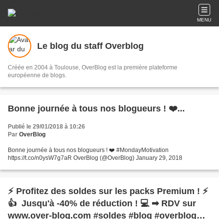
MENU
Le blog du staff Overblog
Créée en 2004 à Toulouse, OverBlog est la première plateforme
européenne de blogs.
Bonne journée à tous nos blogueurs ! ❤️...
Publié le 29/01/2018 à 10:26
Par
OverBlog
Bonne journée à tous nos blogueurs ! ❤️ #MondayMotivation
https://t.co/n0ysW7g7aR OverBlog (@OverBlog) January 29, 2018
⚡ Profitez des soldes sur les packs Premium ! ⚡
👍 Jusqu'à -40% de réduction ! 💻 ➡ RDV sur
www.over-blog.com #soldes #blog #overblog