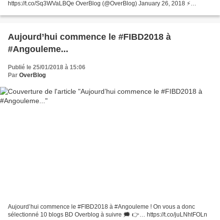
https://t.co/Sq3WVaLBQe OverBlog (@OverBlog) January 26, 2018 ⚡
PROFITEZ ENCORE DES SOLDES ! ⚡ 🔸-40% sur le Pack Premium
Individuel 🔸-30% sur le...
Aujourd’hui commence le #FIBD2018 à
#Angouleme...
Publié le 25/01/2018 à 15:06
Par
OverBlog
Aujourd’hui commence le #FIBD2018 à #Angouleme ! On vous a donc
sélectionné 10 blogs BD Overblog à suivre 🗯 👉… https://t.co/juLNhtFOLn