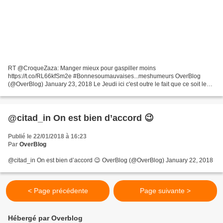
RT @CroqueZaza: Manger mieux pour gaspiller moins
https://t.co/RL66kfSm2e #Bonnesoumauvaises...meshumeurs OverBlog
(@OverBlog) January 23, 2018 Le Jeudi ici c'est outre le fait que ce soit le
jour de la semaine que je déteste le plus le jour ou je récupère...
@citad_in On est bien d’accord 😉
Publié le 22/01/2018 à 16:23
Par
OverBlog
@citad_in On est bien d’accord 😉 OverBlog (@OverBlog) January 22, 2018
< Page précédente
Page suivante >
Hébergé par Overblog