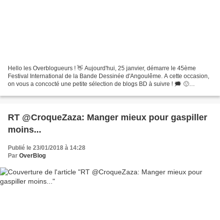
Hello les Overblogueurs ! 👋 Aujourd'hui, 25 janvier, démarre le 45ème
Festival International de la Bande Dessinée d'Angoulême. A cette occasion,
on vous a concocté une petite sélection de blogs BD à suivre ! 🗯 🙂
SoSkuld, la vie d'une aide-soignante SoSkuld...
RT @CroqueZaza: Manger mieux pour gaspiller
moins...
Publié le 23/01/2018 à 14:28
Par
OverBlog