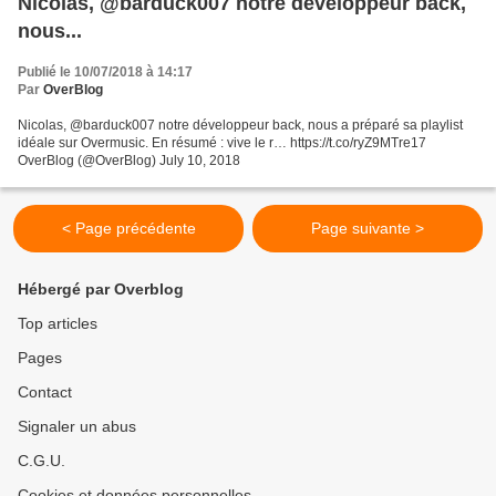
Nicolas, @barduck007 notre développeur back,
nous...
Publié le 10/07/2018 à 14:17
Par
OverBlog
Nicolas, @barduck007 notre développeur back, nous a préparé sa playlist
idéale sur Overmusic. En résumé : vive le r… https://t.co/ryZ9MTre17
OverBlog (@OverBlog) July 10, 2018
< Page précédente
Page suivante >
Hébergé par Overblog
Top articles
Pages
Contact
Signaler un abus
C.G.U.
Cookies et données personnelles