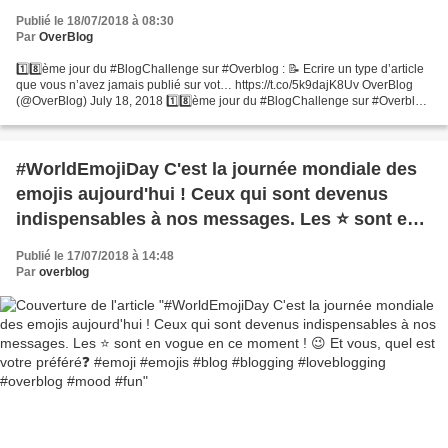
Publié le 18/07/2018 à 08:30
Par
OverBlog
1️⃣8️⃣ème jour du #BlogChallenge sur #Overblog : 📝 Ecrire un type d’article
que vous n’avez jamais publié sur vot… https://t.co/5k9dajK8Uv OverBlog
(@OverBlog) July 18, 2018 1️⃣8️⃣ème jour du #BlogChallenge sur #Overblog
: 📝 Ecrire un type d'article que...
#WorldEmojiDay C'est la journée mondiale des
emojis aujourd'hui ! Ceux qui sont devenus
indispensables à nos messages. Les ⭐ sont en
vogue en ce moment ! 😉 Et vous, quel est votre
Publié le 17/07/2018 à 14:48
préféré❓ #emoji #emojis #blog #blogging
Par
overblog
#loveblogging #overblog #mood #fun