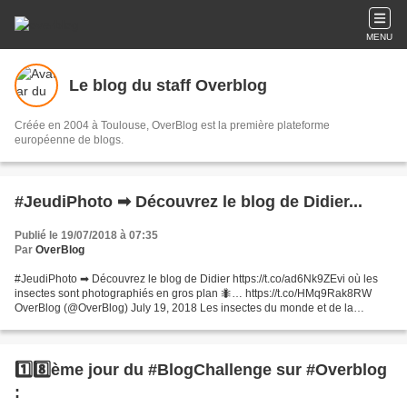
MENU
Le blog du staff Overblog
Créée en 2004 à Toulouse, OverBlog est la première plateforme
européenne de blogs.
#JeudiPhoto ➡ Découvrez le blog de Didier...
Publié le 19/07/2018 à 07:35
Par
OverBlog
#JeudiPhoto ➡ Découvrez le blog de Didier https://t.co/ad6Nk9ZEvi où les
insectes sont photographiés en gros plan 🐜… https://t.co/HMq9Rak8RW
OverBlog (@OverBlog) July 19, 2018 Les insectes du monde et de la
canopée par l' artiste Didier Chardin
1️⃣8️⃣ème jour du #BlogChallenge sur #Overblog
: