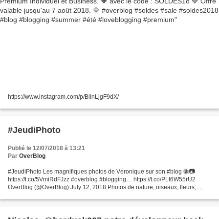
https://www.instagram.com/p/BlInLjgF9dX/
#JeudiPhoto
Publié le 12/07/2018 à 13:21
Par
OverBlog
#JeudiPhoto Les magnifiques photos de Véronique sur son #blog 🐝📷
https://t.co/5VmiRdFJzz #overblog #blogging… https://t.co/PLt6W55rU2
OverBlog (@OverBlog) July 12, 2018 Photos de nature, oiseaux, fleurs,
gouttes, macro, paysages dans les brumes ..., la...