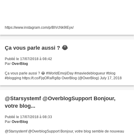
https://www.instagram.com/p/BlVcNk9lEyx/
Ça vous parle aussi ? 😂
Publié le 17/07/2018 à 08:42
Par
OverBlog
Ça vous parle aussi ? 😂 #WorldEmojiDay #maviedeblogueur #blog
#blogging https://t.co/FjqORaRg8p OverBlog (@OverBlog) July 17, 2018
@Starsystemf @OverblogSupport Bonjour,
votre blog...
Publié le 17/07/2018 à 08:33
Par
OverBlog
@Starsystemf @OverblogSupport Bonjour, votre blog semble de nouveau