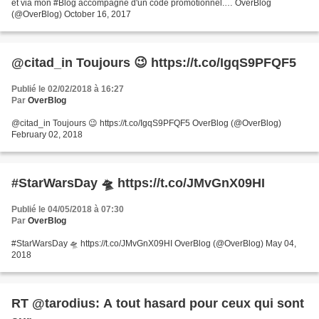
et via mon #Blog accompagné d'un code promotionnel.… OverBlog
(@OverBlog) October 16, 2017
@citad_in Toujours 😉 https://t.co/IgqS9PFQF5
Publié le 02/02/2018 à 16:27
Par
OverBlog
@citad_in Toujours 😉 https://t.co/IgqS9PFQF5 OverBlog (@OverBlog)
February 02, 2018
#StarWarsDay 🛸 https://t.co/JMvGnX09HI
Publié le 04/05/2018 à 07:30
Par
OverBlog
#StarWarsDay 🛸 https://t.co/JMvGnX09HI OverBlog (@OverBlog) May 04,
2018
RT @tarodius: A tout hasard pour ceux qui sont