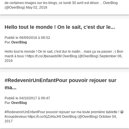
de certaines images sur les blogs, ce lundi 30 avril est désor… OverBlog
(@OverBlog) May 02, 2018
Hello tout le monde ! On le sait, c'est dur le...
Publié le 06/09/2016 à 08:52
Par
OverBlog
Hello tout le monde ! On le sait, c'est dur le matin... mais ça va passer ;-) Bon
mardi à tous ! https://t.co/Jtjwsaeb0M OverBlog (@OverBlog) September 06,
2016
#RedevenirUnEnfantPour pouvoir rejouer sur
ma...
Publié le 04/10/2017 à 09:47
Par
OverBlog
#RedevenirUnEnfantPour pouvoir rejouer sur ma toute première tablette ! 😁
#coupdevieux https://t.co/XjZzI4aJHt OverBlog (@OverBlog) October 04,
2017