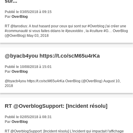
sur...
Publié le 03/05/2018 à 09:15
Par
OverBlog
RT @tarodius: A tout hasard pour ceux qui sont sur #Overblog j'ai créer une
#communauté si vous faites ddans le #jeuxvidéo , la #culture #G… OverBlog
(@OverBlog) May 03, 2018
@byacb4you https://t.co/scM65u4rKa
Publié le 10/08/2018 à 15:01
Par
OverBlog
@byacb4you https://t.co/scM65u4rKa OverBlog (@OverBlog) August 10,
2018
RT @OverblogSupport: [Incident résolu]
Publié le 02/05/2018 à 08:31
Par
OverBlog
RT @OverblogSupport: [Incident résolu] L'incident qui impactait l'affichage