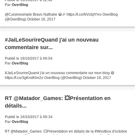
Publié le 16/10/2017 à 12:42
Par
OverBlog
@Cuisinesimple Bravo Nathalie 😀🎉 https://t.co/NVcbjIYrro OverBlog
(@OverBlog) October 16, 2017
#JaiLeSourireQuand j'ai un nouveau
commentaire sur...
Publié le 16/10/2017 à 09:54
Par
OverBlog
#JaiLeSourireQuand j'ai un nouveau commentaire sur mon blog 😄
https://t.co/3gKndKlm2o OverBlog (@OverBlog) October 16, 2017
RT @Matador_Games: 💥Présentation en
détails...
Publié le 16/10/2017 à 09:34
Par
OverBlog
RT @Matador_Games: 💥Présentation en détails de la #Wootbox d'octobre