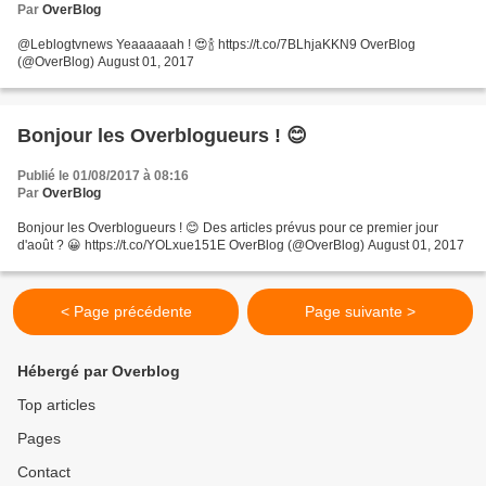
Par
OverBlog
@Leblogtvnews Yeaaaaaah ! 😍🍾 https://t.co/7BLhjaKKN9 OverBlog
(@OverBlog) August 01, 2017
Bonjour les Overblogueurs ! 😊
Publié le 01/08/2017 à 08:16
Par
OverBlog
Bonjour les Overblogueurs ! 😊 Des articles prévus pour ce premier jour
d'août ? 😀 https://t.co/YOLxue151E OverBlog (@OverBlog) August 01, 2017
< Page précédente
Page suivante >
Hébergé par Overblog
Top articles
Pages
Contact