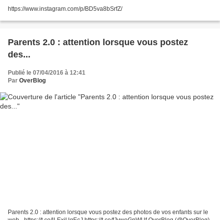
https://www.instagram.com/p/BD5va8bSrfZ/
Parents 2.0 : attention lorsque vous postez
des...
Publié le 07/04/2016 à 12:41
Par
OverBlog
Parents 2.0 : attention lorsque vous postez des photos de vos enfants sur le
web - https://t.co/lLExjUqEcJ https://t.co/fJyweGpWUf OverBlog (@OverBlog)