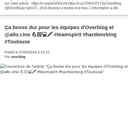
sur notre article - https://t.co/qzbAF6ls1M https://t.co/7DM1AT173d OverBlog
(@OverBlog) April 07, 2016 Bonjour à toutes et à tous, L'information a été
annoncée récemment et à déjà...
Ça bosse dur pour les équipes d'Overblog et
@allo.cine 💪🏻💻🖍 #teamspirit #hardworking
#Toulouse
Publié le 07/04/2016 à 15:21
Par
overblog