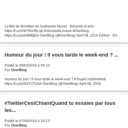
La fille de Brooklyn de Guillaume Musso : Résumé et avis -
https://t.co/VW7RxH8Lq8 #VendrediLecture #Overblog
https://t.co/udcB8ftgEe OverBlog (@OverBlog) April 08, 2016 Edition : XO
Année : 2016 Pages : 470 Résumé : Je me souviens très bien de cet
instant....
Humeur du jour ! Il vous tarde le week-end ? ...
Publié le 08/04/2016 à 09:10
Par
OverBlog
Humeur du jour ! Il vous tarde le week-end ? #YoupiCestVendredi
https://t.co/i2NXY3TUhK OverBlog (@OverBlog) April 08, 2016
#TwitterCestChiantQuand tu essaies par tous
les...
Publié le 07/04/2016 à 16:13
Par
OverBlog