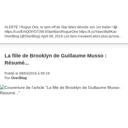
ALERTE ! Rogue One, le spin-off de Star Wars dévoile son 1er trailer ! 😱-
https://t.co/EmQOIYD73W #StarWarsRogueOne https://t.co/YawcWy8Kav
OverBlog (@OverBlog) April 08, 2016 Les fans n'avaient alors plus qu'une
journée à attendre pour voir plus et hourra...
La fille de Brooklyn de Guillaume Musso :
Résumé...
Publié le 08/04/2016 à 09:19
Par
OverBlog