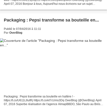
April 07, 2016 Bonjour à tous, Aujourd'hui nous écrivons sur un sujet
d'actualité : la protection de...
Packaging : Pepsi transforme sa bouteille en...
Publié le 07/04/2016 à 11:11
Par
OverBlog
Packaging : Pepsi transforme sa bouteille en haltère ! -
https://t.co/U611L8utRj https://t.co/et7cUms3Dq OverBlog (@OverBlog) April
07, 2016 Superbe réalisation de l'agence AlmapBBDO, São Paulo au Brésil