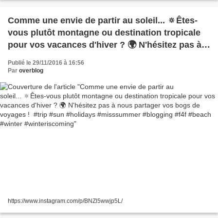
Comme une envie de partir au soleil... 🔅Êtes-
vous plutôt montagne ou destination tropicale
pour vos vacances d'hiver ? 🌍 N'hésitez pas à
nous partager vos bogs de voyages ! #trip #sun
Publié le 29/11/2016 à 16:56
#holidays #misssummer #blogging #f4f #beach
Par
overblog
#winter #winteriscoming
https://www.instagram.com/p/BNZl5wwjp5L/