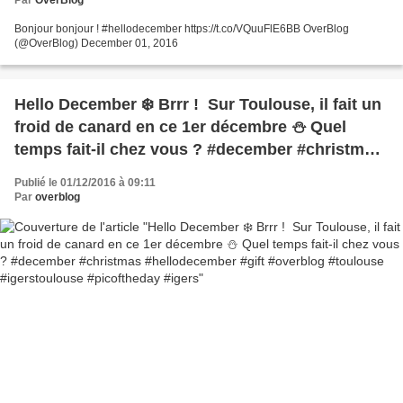
Par
OverBlog
Bonjour bonjour ! #hellodecember https://t.co/VQuuFlE6BB OverBlog
(@OverBlog) December 01, 2016
Hello December ❄️ Brrr ! Sur Toulouse, il fait un
froid de canard en ce 1er décembre ⛄️ Quel
temps fait-il chez vous ? #december #christmas
#hellodecember #gift #overblog #toulouse
Publié le 01/12/2016 à 09:11
#igerstoulouse #picoftheday #igers
Par
overblog