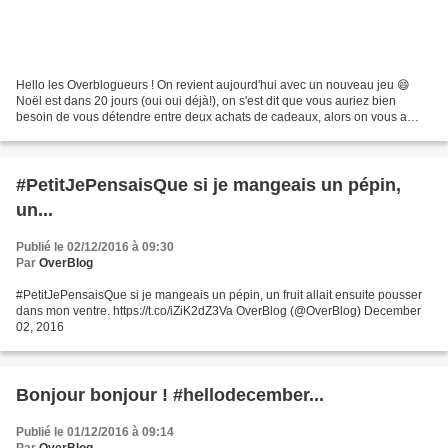
Hello les Overblogueurs ! On revient aujourd'hui avec un nouveau jeu 😄
Noël est dans 20 jours (oui oui déjà!), on s'est dit que vous auriez bien
besoin de vous détendre entre deux achats de cadeaux, alors on vous a
préparé un petit jeu juste pour le plaisir...
#PetitJePensaisQue si je mangeais un pépin,
un...
Publié le 02/12/2016 à 09:30
Par
OverBlog
#PetitJePensaisQue si je mangeais un pépin, un fruit allait ensuite pousser
dans mon ventre. https://t.co/iZiK2dZ3Va OverBlog (@OverBlog) December
02, 2016
Bonjour bonjour ! #hellodecember...
Publié le 01/12/2016 à 09:14