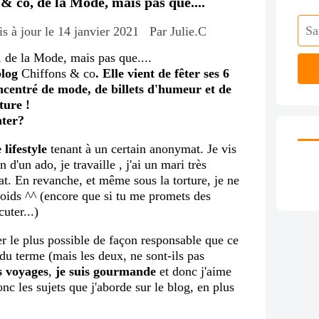
& co, de la Mode, mais pas que....
s à jour le 14 janvier 2021
Par Julie.C
blog
Chiffons & co
. Elle vient de fêter ses 6
ncentré de mode, de billets d'humeur et de
ture !
nter?
lifestyle
tenant à un certain anonymat. Je vis
 d'un ado, je travaille , j'ai un mari très
at. En revanche, et même sous la torture, je ne
poids ^^ (encore que si tu me promets des
cuter...)
 le plus possible de façon responsable que ce
du terme (mais les deux, ne sont-ils pas
s voyages
,
je suis gourmande
et donc j'aime
nc les sujets que j'aborde sur le blog, en plus