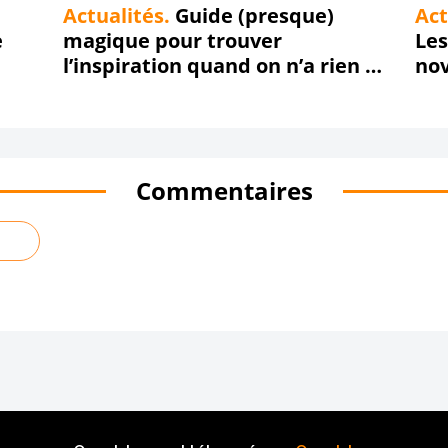
Actualités.
Guide (presque)
Act
e
magique pour trouver
Les
l’inspiration quand on n’a rien à
no
dire
Commentaires