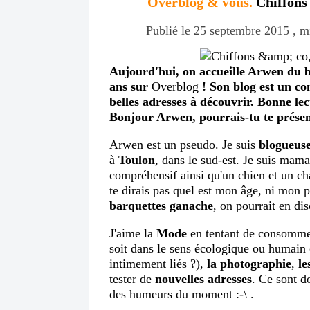
Overblog & vous.
Chiffons 
Publié le 25 septembre 2015 , mi
Aujourd'hui, on accueille Arwen du 
ans sur
Overblog
! Son blog est un co
belles adresses à découvrir. Bonne lec
Bonjour Arwen, pourrais-tu te prése
Arwen est un pseudo. Je suis
blogueuse 
à
Toulon
, dans le sud-est. Je suis maman
compréhensif ainsi qu'un chien et un ch
te dirais pas quel est mon âge, ni mon 
barquettes ganache
, on pourrait en dis
J'aime la
Mode
en tentant de consommer
soit dans le sens écologique ou humain 
intimement liés ?),
la photographie
,
le
tester de
nouvelles adresses
. Ce sont do
des humeurs du moment :-\ .