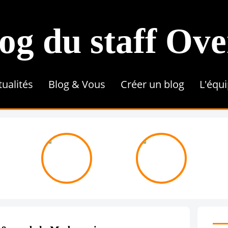
og du staff Ov
tualités
Blog & Vous
Créer un blog
L'équ
Conseils & Astuces
Référencement
Tutoriel
Contenu & Rédaction
Une 