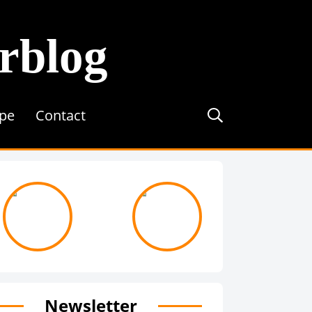
erblog
ipe
Contact
journée avec ...
On recrute !
Newsletter