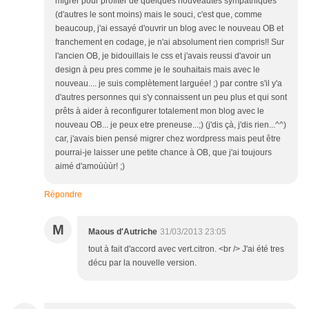
migrer pour profiter de quelques nouveautés sympathiques
(d'autres le sont moins) mais le souci, c'est que, comme
beaucoup, j'ai essayé d'ouvrir un blog avec le nouveau OB et
franchement en codage, je n'ai absolument rien compris!! Sur
l'ancien OB, je bidouillais le css et j'avais reussi d'avoir un
design à peu pres comme je le souhaitais mais avec le
nouveau.... je suis complètement larguée! ;) par contre s'il y'a
d'autres personnes qui s'y connaissent un peu plus et qui sont
prêts à aider à reconfigurer totalement mon blog avec le
nouveau OB... je peux etre preneuse...;) (j'dis çà, j'dis rien...^^)
car, j'avais bien pensé migrer chez wordpress mais peut être
pourrai-je laisser une petite chance à OB, que j'ai toujours
aimé d'amoùùùr! ;)
Répondre
M
Maous d'Autriche
31/03/2013 23:05
tout à fait d'accord avec vert.citron. <br /> J'ai été tres
décu par la nouvelle version.