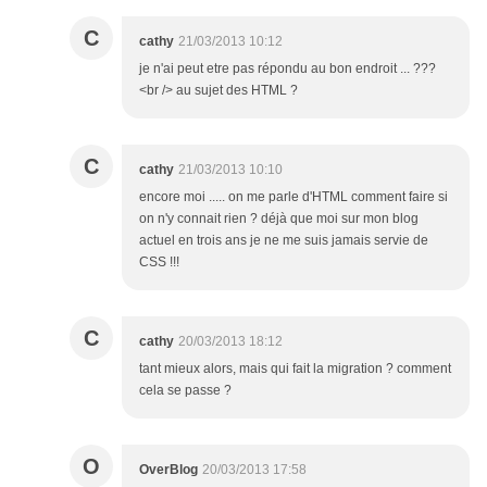
C
cathy
21/03/2013 10:12
je n'ai peut etre pas répondu au bon endroit ... ???
<br /> au sujet des HTML ?
C
cathy
21/03/2013 10:10
encore moi ..... on me parle d'HTML comment faire si
on n'y connait rien ? déjà que moi sur mon blog
actuel en trois ans je ne me suis jamais servie de
CSS !!!
C
cathy
20/03/2013 18:12
tant mieux alors, mais qui fait la migration ? comment
cela se passe ?
O
OverBlog
20/03/2013 17:58