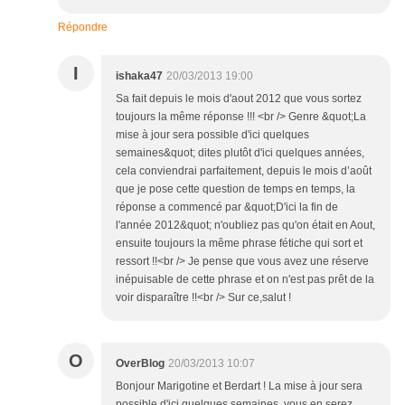
Répondre
I
ishaka47
20/03/2013 19:00
Sa fait depuis le mois d'aout 2012 que vous sortez
toujours la même réponse !!! <br /> Genre &quot;La
mise à jour sera possible d'ici quelques
semaines&quot; dites plutôt d'ici quelques années,
cela conviendrai parfaitement, depuis le mois d’août
que je pose cette question de temps en temps, la
réponse a commencé par &quot;D'ici la fin de
l'année 2012&quot; n'oubliez pas qu'on était en Aout,
ensuite toujours la même phrase fétiche qui sort et
ressort !!<br /> Je pense que vous avez une réserve
inépuisable de cette phrase et on n'est pas prêt de la
voir disparaître !!<br /> Sur ce,salut !
O
OverBlog
20/03/2013 10:07
Bonjour Marigotine et Berdart ! La mise à jour sera
possible d'ici quelques semaines, vous en serez