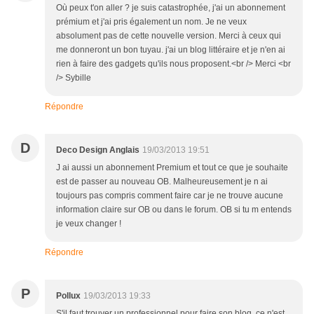
Où peux t'on aller ? je suis catastrophée, j'ai un abonnement
prémium et j'ai pris également un nom. Je ne veux
absolument pas de cette nouvelle version. Merci à ceux qui
me donneront un bon tuyau. j'ai un blog littéraire et je n'en ai
rien à faire des gadgets qu'ils nous proposent.<br /> Merci <br
/> Sybille
Répondre
D
Deco Design Anglais
19/03/2013 19:51
J ai aussi un abonnement Premium et tout ce que je souhaite
est de passer au nouveau OB. Malheureusement je n ai
toujours pas compris comment faire car je ne trouve aucune
information claire sur OB ou dans le forum. OB si tu m entends
je veux changer !
Répondre
P
Pollux
19/03/2013 19:33
S'il faut trouver un professionnel pour faire son blog, ce n'est