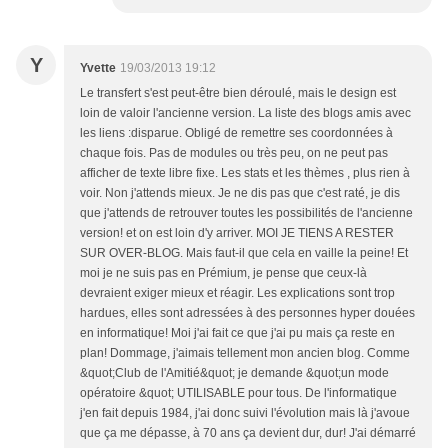
Y
Yvette
19/03/2013 19:12
Le transfert s'est peut-être bien déroulé, mais le design est
loin de valoir l'ancienne version. La liste des blogs amis avec
les liens :disparue. Obligé de remettre ses coordonnées à
chaque fois. Pas de modules ou très peu, on ne peut pas
afficher de texte libre fixe. Les stats et les thèmes , plus rien à
voir. Non j'attends mieux. Je ne dis pas que c'est raté, je dis
que j'attends de retrouver toutes les possibilités de l'ancienne
version! et on est loin d'y arriver. MOI JE TIENS A RESTER
SUR OVER-BLOG. Mais faut-il que cela en vaille la peine! Et
moi je ne suis pas en Prémium, je pense que ceux-là
devraient exiger mieux et réagir. Les explications sont trop
hardues, elles sont adressées à des personnes hyper douées
en informatique! Moi j'ai fait ce que j'ai pu mais ça reste en
plan! Dommage, j'aimais tellement mon ancien blog. Comme
&quot;Club de l'Amitié&quot; je demande &quot;un mode
opératoire &quot; UTILISABLE pour tous. De l'informatique
j'en fait depuis 1984, j'ai donc suivi l'évolution mais là j'avoue
que ça me dépasse, à 70 ans ça devient dur, dur! J'ai démarré