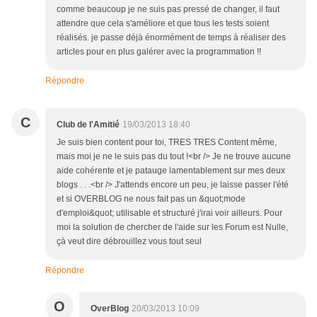
comme beaucoup je ne suis pas pressé de changer, il faut
attendre que cela s'améliore et que tous les tests soient
réalisés. je passe déjà énormément de temps à réaliser des
articles pour en plus galérer avec la programmation !!
Répondre
C
Club de l'Amitié
19/03/2013 18:40
Je suis bien content pour toi, TRES TRES Content même,
mais moi je ne le suis pas du tout !<br /> Je ne trouve aucune
aide cohérente et je patauge lamentablement sur mes deux
blogs . . .<br /> J'attends encore un peu, je laisse passer l'été
et si OVERBLOG ne nous fait pas un &quot;mode
d'emploi&quot; utilisable et structuré j'irai voir ailleurs. Pour
moi la solution de chercher de l'aide sur les Forum est Nulle,
çà veut dire débrouillez vous tout seul
Répondre
O
OverBlog
20/03/2013 10:09