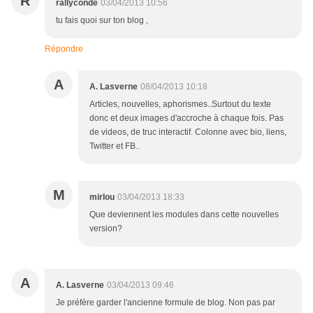
R
rallyconde
03/04/2013 10:56
tu fais quoi sur ton blog ,
Répondre
A
A. Lasverne
08/04/2013 10:18
Articles, nouvelles, aphorismes..Surtout du texte
donc et deux images d'accroche à chaque fois. Pas
de videos, de truc interactif. Colonne avec bio, liens,
Twitter et FB..
M
mirlou
03/04/2013 18:33
Que deviennent les modules dans cette nouvelles
version?
A
A. Lasverne
03/04/2013 09:46
Je préfère garder l'ancienne formule de blog. Non pas par