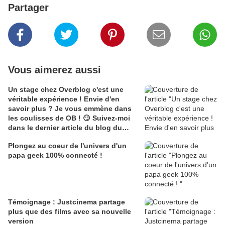
Partager
Vous aimerez aussi
Un stage chez Overblog c'est une
véritable expérience ! Envie d'en
savoir plus ? Je vous emmène dans
les coulisses de OB ! 😏 Suivez-moi
dans le dernier article du blog du
staff .. 👉Lien dans la bio 👈 #stage
Plongez au coeur de l'univers d'un
#internship #overblog #experience
papa geek 100% connecté !
#fun #perfect #article #blogging
#blogs #coulisses
Témoignage : Justcinema partage
plus que des films avec sa nouvelle
version