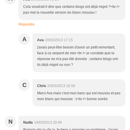
Cela voudrait-il dire que certains blogs ont déjà migré ?<br />
pas mal la nouvelle version du blanc-moussu !
Répondre
A
Ava
20/03/2013 17:15
j'avais peut-être besoin d'avoir un petit remontant,
face à ce serpent de mer.<br /> je constate que la
réponse ne m'a pas été donnée : certains blogs ont-
ils déjà migré ou non ?
C
Chris
20/03/2013 16:58
Merci Ava mais c'est mon banc qui est moussu et pas
mon blanc qui mousse :-)<br /> bonne soirée
N
Nadia
19/03/2013 20:49
Bonsoir <br /> <br /> Je tiens a signaler un probleme , j'avais