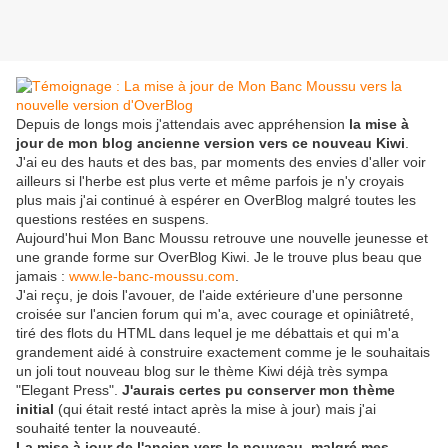
Depuis de longs mois j'attendais avec appréhension
la mise à
jour de mon blog ancienne version vers ce nouveau Kiwi
.
J'ai eu des hauts et des bas, par moments des envies d'aller voir
ailleurs si l'herbe est plus verte et même parfois je n'y croyais
plus mais j'ai continué à espérer en OverBlog malgré toutes les
questions restées en suspens.
Aujourd'hui Mon Banc Moussu retrouve une nouvelle jeunesse et
une grande forme sur OverBlog Kiwi. Je le trouve plus beau que
jamais :
www.le-banc-moussu.com
.
J'ai reçu, je dois l'avouer, de l'aide extérieure d'une personne
croisée sur l'ancien forum qui m'a, avec courage et opiniâtreté,
tiré des flots du HTML dans lequel je me débattais et qui m'a
grandement aidé à construire exactement comme je le souhaitais
un joli tout nouveau blog sur le thème Kiwi déjà très sympa
"Elegant Press".
J'aurais certes pu conserver mon thème
initial
(qui était resté intact après la mise à jour) mais j'ai
souhaité tenter la nouveauté.
La mise à jour de l'ancien vers le nouveau, malgré mes