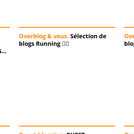
Overblog & vous.
Sélection de
Ove
blogs Running 🏃‍♀️
blo
G