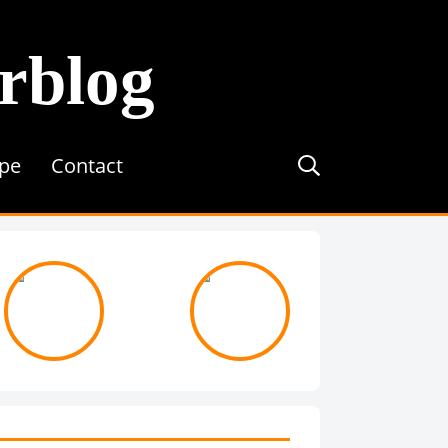
erblog
ipe
Contact
journée avec ...
On recrute !