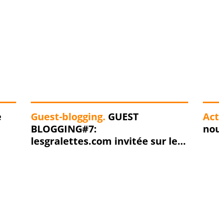
e
Guest-blogging.
GUEST
Act
BLOGGING#7:
nou
lesgralettes.com invitée sur le
blog du staff !