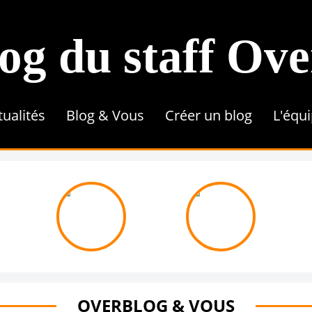
og du staff Ov
tualités
Blog & Vous
Créer un blog
L'équ
Conseils & Astuces
Référencement
Tutoriel
Contenu & Rédaction
Une 
OVERBLOG & VOUS