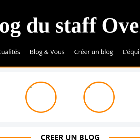
og du staff Ov
tualités
Blog & Vous
Créer un blog
L'équ
Conseils & Astuces
Référencement
Tutoriel
Contenu & Rédaction
Une 
CREER UN BLOG