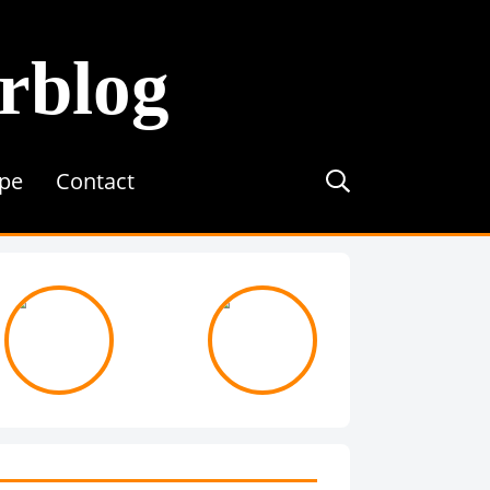
erblog
ipe
Contact
journée avec ...
On recrute !