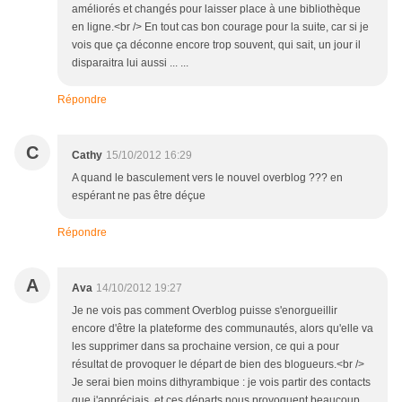
améliorés et changés pour laisser place à une bibliothèque
en ligne.<br /> En tout cas bon courage pour la suite, car si je
vois que ça déconne encore trop souvent, qui sait, un jour il
disparaitra lui aussi ... ...
Répondre
C
Cathy
15/10/2012 16:29
A quand le basculement vers le nouvel overblog ??? en
espérant ne pas être déçue
Répondre
A
Ava
14/10/2012 19:27
Je ne vois pas comment Overblog puisse s'enorgueillir
encore d'être la plateforme des communautés, alors qu'elle va
les supprimer dans sa prochaine version, ce qui a pour
résultat de provoquer le départ de bien des blogueurs.<br />
Je serai bien moins dithyrambique : je vois partir des contacts
que j'appréciais, et ces départs nous provoquent beaucoup