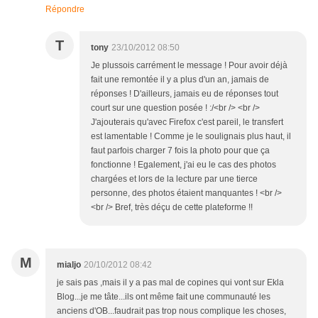
Répondre
T
tony
23/10/2012 08:50
Je plussois carrément le message ! Pour avoir déjà
fait une remontée il y a plus d'un an, jamais de
réponses ! D'ailleurs, jamais eu de réponses tout
court sur une question posée ! :/<br /> <br />
J'ajouterais qu'avec Firefox c'est pareil, le transfert
est lamentable ! Comme je le soulignais plus haut, il
faut parfois charger 7 fois la photo pour que ça
fonctionne ! Egalement, j'ai eu le cas des photos
chargées et lors de la lecture par une tierce
personne, des photos étaient manquantes ! <br />
<br /> Bref, très déçu de cette plateforme !!
M
mialjo
20/10/2012 08:42
je sais pas ,mais il y a pas mal de copines qui vont sur Ekla
Blog...je me tâte...ils ont même fait une communauté les
anciens d'OB...faudrait pas trop nous complique les choses,