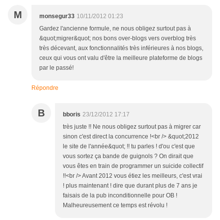
M
monsegur33
10/11/2012 01:23
Gardez l'ancienne formule, ne nous obligez surtout pas à
&quot;migrer&quot; nos bons over-blogs vers overblog très
très décevant, aux fonctionnalités très inférieures à nos blogs,
ceux qui vous ont valu d'être la meilleure plateforme de blogs
par le passé!
Répondre
B
bboris
23/12/2012 17:17
très juste !! Ne nous obligez surtout pas à migrer car
sinon c'est direct la concurrence !<br /> &quot;2012
le site de l'année&quot; !! tu parles ! d'ou c'est que
vous sortez ça bande de guignols ? On dirait que
vous êtes en train de programmer un suicide collectif
!!<br /> Avant 2012 vous étiez les meilleurs, c'est vrai
! plus maintenant ! dire que durant plus de 7 ans je
faisais de la pub inconditionnelle pour OB !
Malheureusement ce temps est révolu !