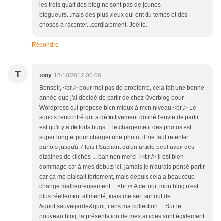
les trois quart des blog ne sont pas de jeunes
blogueurs...mais des plus vieux qui ont du temps et des
choses à raconter...cordialement. Joêlle.
Répondre
T
tony
18/10/2012 00:08
Bonsoir, <br /> pour moi pas de problème, cela fait une bonne
année que j'ai décidé de partir de chez Overblog pour
Wordpress qui propose bien mieux à mon niveau.<br /> Le
soucis rencontré qui a définitivement donné l'envie de partir
est qu'il y a de forts bugs ... le chargement des photos est
super long et pour charger une photo, il me faut retenter
parfois jusqu'à 7 fois ! Sachant qu'un article peut avoir des
dizaines de clichés ... bah non merci ! <br /> Il est bien
dommage car à mes débuts ici, jamais je n'aurais pensé partir
car ça me plaisait fortement, mais depuis cela a beaucoup
changé malheureusement ... <br /> A ce jour, mon blog n'est
plus réellement alimenté, mais me sert surtout de
&quot;sauvegarde&quot; dans ma collection ... Sur le
nouveau blog, la présentation de mes articles sont également