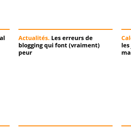
al
Actualités.
Les erreurs de
Cal
blogging qui font (vraiment)
les
peur
man
édi