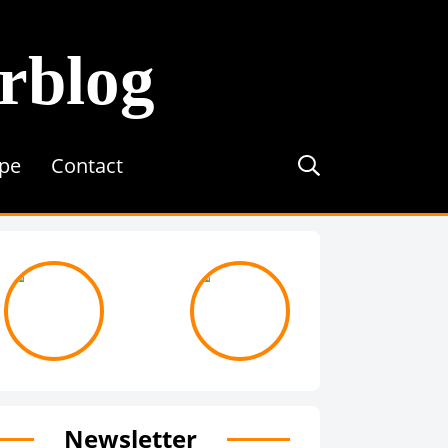
erblog
ipe
Contact
journée avec ...
On recrute !
Newsletter