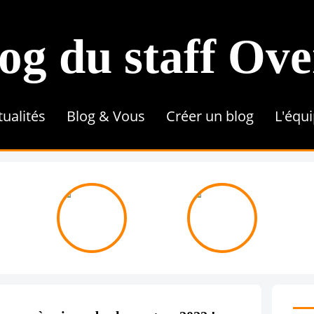
og du staff Ov
tualités
Blog & Vous
Créer un blog
L'équ
Conseils & Astuces
Référencement
Tutoriel
Contenu & Rédaction
Une 