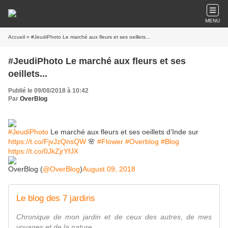
MENU
Accueil
» #JeudiPhoto Le marché aux fleurs et ses oeillets...
#JeudiPhoto Le marché aux fleurs et ses
oeillets...
Publié le 09/08/2018 à 10:42
Par
OverBlog
#JeudiPhoto
Le marché aux fleurs et ses oeillets d’Inde sur
https://t.co/FjvJzQnsQW
🌸
#Flower
#Overblog
#Blog
https://t.co/0JkZjrYfJX
OverBlog (
@OverBlog
)
August 09, 2018
Le blog des 7 jardins
Chronique de mon jardin et de ceux des autres, de mes
voyages et de la nature.