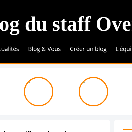
og du staff Ov
tualités
Blog & Vous
Créer un blog
L'équ
Conseils & Astuces
Référencement
Tutoriel
Contenu & Rédaction
Une 