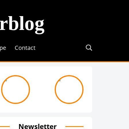
erblog
ipe
Contact
journée avec ...
On recrute !
Newsletter