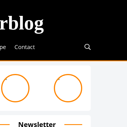
erblog
ipe
Contact
journée avec ...
On recrute !
Newsletter