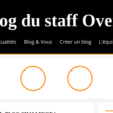
og du staff Ov
tualités
Blog & Vous
Créer un blog
L'équ
Conseils & Astuces
Référencement
Tutoriel
Contenu & Rédaction
Une 