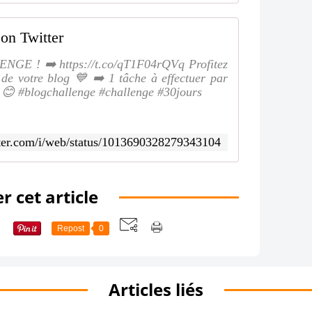
on Twitter
NGE ! ➡️ https://t.co/qT1F04rQVq Profitez
 de votre blog 💙 ➡️ 1 tâche à effectuer par
f 😊 #blogchallenge #challenge #30jours
itter.com/i/web/status/1013690328279343104
r cet article
Repost
0
Articles liés