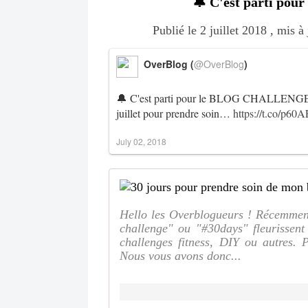
🔔 C'est parti p
Publié le 2 juillet 2018 , mis à
OverBlog (
@OverBlog
)
🔔 C'est parti pour le BLOG CHALLENGE
juillet pour prendre soin…
https://t.co/p60
July 02, 2018
Hello les Overblogueurs ! Récemmen
challenge" ou "#30days" fleurissent 
challenges fitness, DIY ou autres.
Nous vous avons donc...