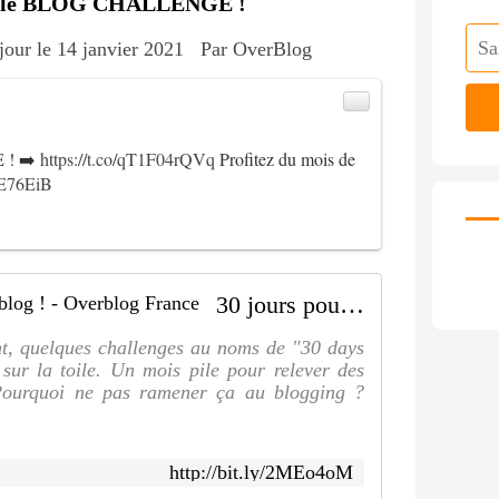
our le BLOG CHALLENGE !
 jour le 14 janvier 2021
Par OverBlog
 ! ➡️
https://t.co/qT1F04rQVq
Profitez du mois de
AE76EiB
30 jours pour prendre soin de mon blog ! - Overblog France
t, quelques challenges au noms de "30 days
sur la toile. Un mois pile pour relever des
 Pourquoi ne pas ramener ça au blogging ?
http://bit.ly/2MEo4oM