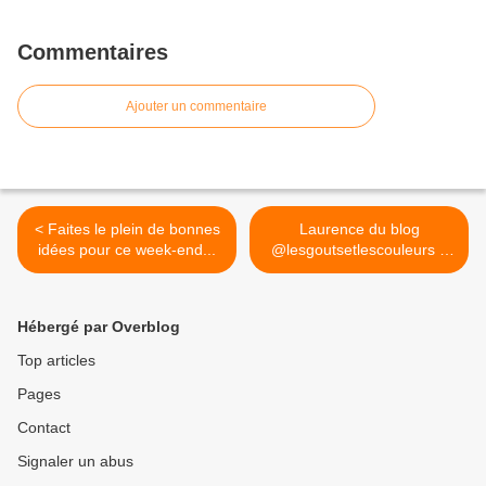
Commentaires
Ajouter un commentaire
< Faites le plein de bonnes
Laurence du blog
idées pour ce week-end...
@lesgoutsetlescouleurs a
publié un article sur son
séjour avec sa famille à
@vallondesauffes et à
Hébergé par Overblog
Marseille. Un air d'été en
ce mois d'avril. #overblog
Top articles
#inspiration #frenchblog
Pages
#blogging #bloggoals
#marseille #globetrotter
Contact
#blogueuse #family #blog
#newpost >
Signaler un abus