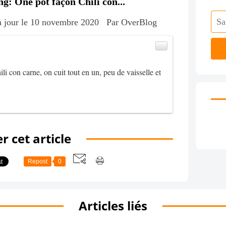
 One pot façon Chili con...
à jour le 10 novembre 2020
Par OverBlog
li con carne, on cuit tout en un, peu de vaisselle et
r cet article
Repost
0
Articles liés