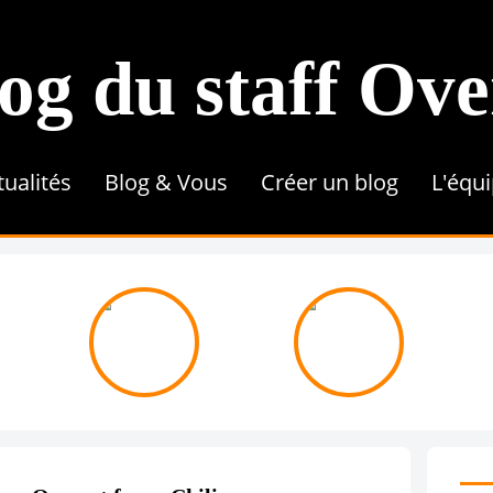
og du staff Ov
tualités
Blog & Vous
Créer un blog
L'équ
Conseils & Astuces
Référencement
Tutoriel
Contenu & Rédaction
Une 