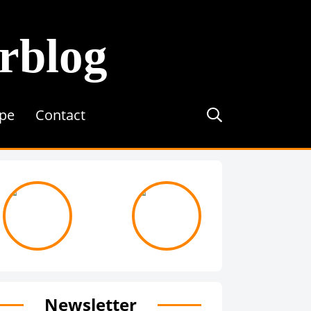
erblog
ipe
Contact
journée avec ...
On recrute !
Newsletter