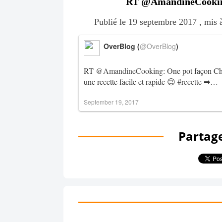
RT @AmandineCooking:
Publié le 19 septembre 2017 , mis 
OverBlog (
@OverBlog
)
RT
@AmandineCooking
: One pot façon Chi
une recette facile et rapide 😉
#recette
➡…
September 19, 2017
Partage