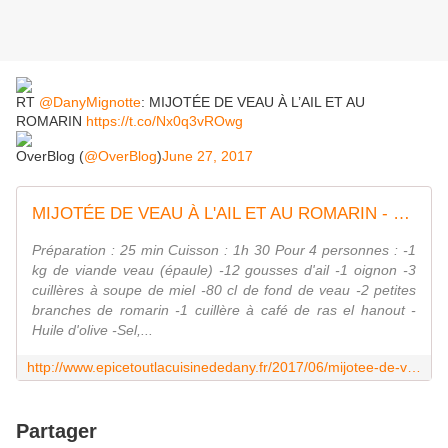
RT
@DanyMignotte
: MIJOTÉE DE VEAU À L’AIL ET AU
ROMARIN
https://t.co/Nx0q3vROwg
OverBlog (
@OverBlog
)
June 27, 2017
MIJOTÉE DE VEAU À L'AIL ET AU ROMARIN - épicétout, la cuisine de dany
Préparation : 25 min Cuisson : 1h 30 Pour 4 personnes : -1
kg de viande veau (épaule) -12 gousses d'ail -1 oignon -3
cuillères à soupe de miel -80 cl de fond de veau -2 petites
branches de romarin -1 cuillère à café de ras el hanout -
Huile d'olive -Sel,...
http://www.epicetoutlacuisinededany.fr/2017/06/mijotee-de-veau-a-l-ail-et-au-romarin.html#comments?utm_source=_ob_share&utm_medium=_ob_twitter&utm_campaign=_ob_header_bar
Partager