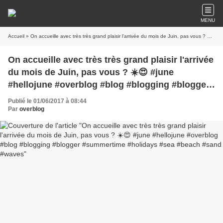
MENU
Accueil
» On accueille avec très très grand plaisir l'arrivée du mois de Juin, pas vous ? ☀️😍 #june #hellojune #overblog #blog #blogging #blogger #summertime #holidays #sea #beach #sand #waves
On accueille avec très très grand plaisir l'arrivée
du mois de Juin, pas vous ? ☀️😍 #june
#hellojune #overblog #blog #blogging #blogger
#summertime #holidays #sea #beach #sand
Publié le 01/06/2017 à 08:44
#waves
Par
overblog