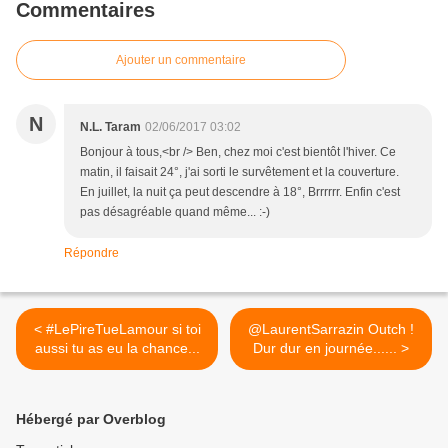
Commentaires
Ajouter un commentaire
N
N.L. Taram
02/06/2017 03:02
Bonjour à tous,<br /> Ben, chez moi c'est bientôt l'hiver. Ce
matin, il faisait 24°, j'ai sorti le survêtement et la couverture.
En juillet, la nuit ça peut descendre à 18°, Brrrrrr. Enfin c'est
pas désagréable quand même... :-)
Répondre
< #LePireTueLamour si toi
@LaurentSarrazin Outch !
aussi tu as eu la chance...
Dur dur en journée...... >
Hébergé par Overblog