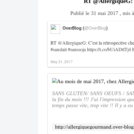
RT @AllergiqueG: C'
Publié le 31 mai 2017 , mis à
OverBlog (
@OverBlog
)
RT
@AllergiqueG
: C'est la rétrospective
#sanslait
#sanssoja
https://t.co/bUiADtlTj4
h
May 31, 2017
SANS GLUTEN/ SANS OEUFS / SANS LA
la fin du mois !!! J'ai l'impression que
temps passe vite, trop vite !! Il y a eu