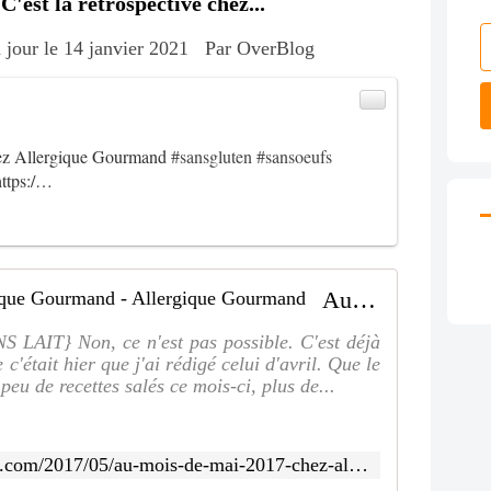
est la rétrospective chez...
 jour le 14 janvier 2021
Par OverBlog
 chez Allergique Gourmand
#sansgluten
#sansoeufs
ttps:/…
Au mois de mai 2017, chez Allergique Gourmand - Allergique Gourmand
IT} Non, ce n'est pas possible. C'est déjà
 c'était hier que j'ai rédigé celui d'avril. Que le
 peu de recettes salés ce mois-ci, plus de...
http://allergiquegourmand.over-blog.com/2017/05/au-mois-de-mai-2017-chez-allergique-gourmand.html