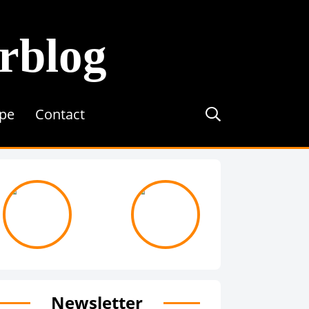
erblog
ipe
Contact
journée avec ...
On recrute !
Newsletter