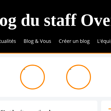
og du staff Ov
tualités
Blog & Vous
Créer un blog
L'équ
Conseils & Astuces
Référencement
Tutoriel
Contenu & Rédaction
Une 