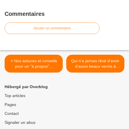
Commentaires
Ajouter un commentaire
< Nos astuces et conseils
Qui n'a jamais rêvé d'avoir
pour un "à propos"...
d'aussi beaux vernis à
ongles ? 😍💅 Ils sont à
découvrir sur
www.paulineblog.com 😋 #b
Hébergé par Overblog
log #blogging #nails #nailart
#beauty #lifestyle #overblog
Top articles
>
Pages
Contact
Signaler un abus