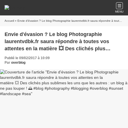
MENU
Accueil
» Envie d'évasion ? Le blog Photographie laurentvdbk.fr saura répondre à toutes vos attentes en la matière 💥 Des clichés plus sublimes les uns que les autres : un blog à ne pas louper ! 🌅 #blog #photography #blogging #overblog #sunset #landscape #sea
Envie d'évasion ? Le blog Photographie
laurentvdbk.fr saura répondre à toutes vos
attentes en la matière 💥 Des clichés plus
sublimes les uns que les autres : un blog à ne
Publié le 09/02/2017 à 10:09
pas louper ! 🌅 #blog #photography #blogging
Par
overblog
#overblog #sunset #landscape #sea