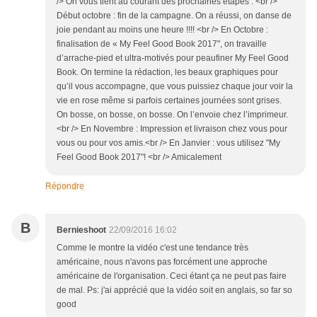
/> On vous tient au courant des prochaines étapes : <br />
Début octobre : fin de la campagne. On a réussi, on danse de
joie pendant au moins une heure !!!! <br /> En Octobre :
finalisation de « My Feel Good Book 2017", on travaille
d’arrache-pied et ultra-motivés pour peaufiner My Feel Good
Book. On termine la rédaction, les beaux graphiques pour
qu’il vous accompagne, que vous puissiez chaque jour voir la
vie en rose même si parfois certaines journées sont grises.
On bosse, on bosse, on bosse. On l’envoie chez l’imprimeur.
<br /> En Novembre : Impression et livraison chez vous pour
vous ou pour vos amis.<br /> En Janvier : vous utilisez "My
Feel Good Book 2017"! <br /> Amicalement
Répondre
B
Bernieshoot
22/09/2016 16:02
Comme le montre la vidéo c'est une tendance très
américaine, nous n'avons pas forcément une approche
américaine de l'organisation. Ceci étant ça ne peut pas faire
de mal. Ps: j'ai apprécié que la vidéo soit en anglais, so far so
good