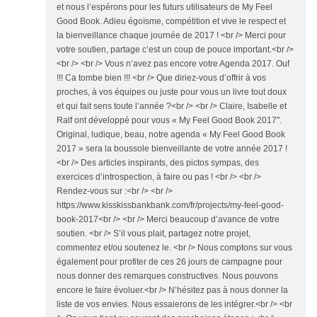
et nous l’espérons pour les futurs utilisateurs de My Feel
Good Book. Adieu égoïsme, compétition et vive le respect et
la bienveillance chaque journée de 2017 ! <br /> Merci pour
votre soutien, partage c’est un coup de pouce important.<br />
<br /> <br /> Vous n’avez pas encore votre Agenda 2017. Ouf
!!! Ca tombe bien !!! <br /> Que diriez-vous d’offrir à vos
proches, à vos équipes ou juste pour vous un livre tout doux
et qui fait sens toute l’année ?<br /> <br /> Claire, Isabelle et
Ralf ont développé pour vous « My Feel Good Book 2017".
Original, ludique, beau, notre agenda « My Feel Good Book
2017 » sera la boussole bienveillante de votre année 2017 !
<br /> Des articles inspirants, des pictos sympas, des
exercices d’introspection, à faire ou pas ! <br /> <br />
Rendez-vous sur :<br /> <br />
https://www.kisskissbankbank.com/fr/projects/my-feel-good-
book-2017<br /> <br /> Merci beaucoup d’avance de votre
soutien. <br /> S’il vous plait, partagez notre projet,
commentez et/ou soutenez le. <br /> Nous comptons sur vous
également pour profiter de ces 26 jours de campagne pour
nous donner des remarques constructives. Nous pouvons
encore le faire évoluer.<br /> N’hésitez pas à nous donner la
liste de vos envies. Nous essaierons de les intégrer.<br /> <br