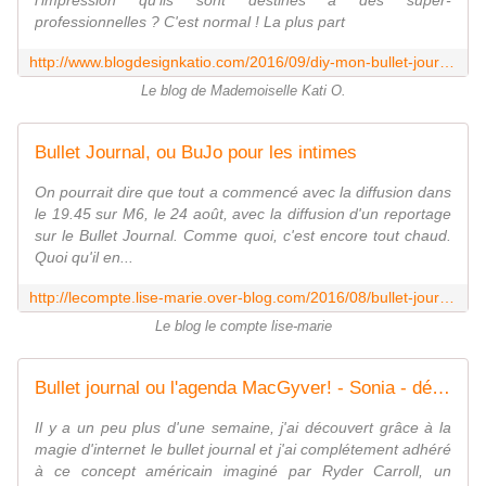
l'impression qu'ils sont destinés à des super-
professionnelles ? C'est normal ! La plus part
http://www.blogdesignkatio.com/2016/09/diy-mon-bullet-journal.html
Le blog de Mademoiselle Kati O.
Bullet Journal, ou BuJo pour les intimes
On pourrait dire que tout a commencé avec la diffusion dans
le 19.45 sur M6, le 24 août, avec la diffusion d'un reportage
sur le Bullet Journal. Comme quoi, c'est encore tout chaud.
Quoi qu'il en...
http://lecompte.lise-marie.over-blog.com/2016/08/bullet-journal-ou-bujo-pour-les-intimes.html
Le blog le compte lise-marie
Bullet journal ou l'agenda MacGyver! - Sonia - démonstratrices Stampin'Up! ® en Normandie
Il y a un peu plus d'une semaine, j'ai découvert grâce à la
magie d'internet le bullet journal et j'ai complétement adhéré
à ce concept américain imaginé par Ryder Carroll, un