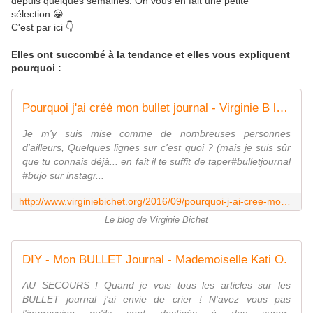
depuis quelques semaines. On vous en fait une petite
sélection 😀
C'est par ici 👇
Elles ont succombé à la tendance et elles vous expliquent
pourquoi :
Pourquoi j'ai créé mon bullet journal - Virginie B le blog lifestyle
Je m'y suis mise comme de nombreuses personnes
d'ailleurs, Quelques lignes sur c'est quoi ? (mais je suis sûr
que tu connais déjà... en fait il te suffit de taper#bulletjournal
#bujo sur instagr...
http://www.virginiebichet.org/2016/09/pourquoi-j-ai-cree-mon-bullet-journal.html
Le blog de Virginie Bichet
DIY - Mon BULLET Journal - Mademoiselle Kati O.
AU SECOURS ! Quand je vois tous les articles sur les
BULLET journal j'ai envie de crier ! N'avez vous pas