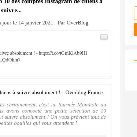
 10 des comptes Instagram de chiens à
suivre...
à jour le 14 janvier 2021
Par OverBlog
uivre absolument ! -
https://t.co/tGmKlAb9Hi
OtNLQdOhm7
Top 10 des
ez certainement, c'est la Journée Mondiale du
us avons concocté une petite sélection de 10
ut suivre absolument ! On vous prévient tout de
etites bouilles qui vous attendent !