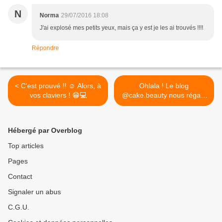
N
Norma
29/07/2016 18:08
J'ai explosé mes petits yeux, mais ça y est je les ai trouvés !!!!
Répondre
< C'est prouvé !! ☺️ Alors, à
Ohlala ! Le blog
vos claviers ! 😁💻
@cake.beauty nous régale
les yeux avec de sublimes
recettes 😍 N'hésitez
surtout pas à visiter son
Hébergé par Overblog
blog pour en prendre plein
les mirettes ! 🍰 >
Top articles
Pages
Contact
Signaler un abus
C.G.U.