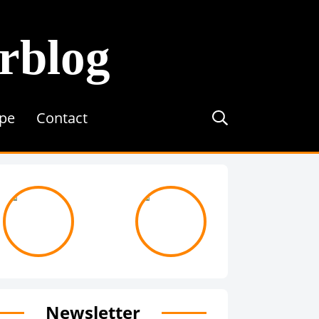
erblog
ipe
Contact
journée avec ...
On recrute !
Newsletter