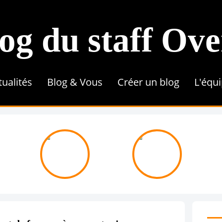
og du staff Ov
tualités
Blog & Vous
Créer un blog
L'équ
Conseils & Astuces
Référencement
Tutoriel
Contenu & Rédaction
Une 