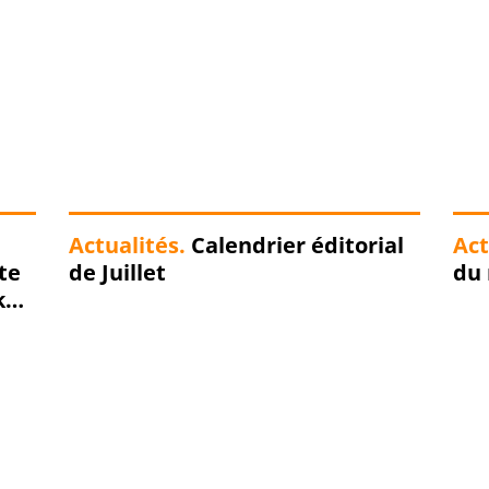
Actualités.
Calendrier éditorial
Act
te
de Juillet
du 
k
 ne
us
log