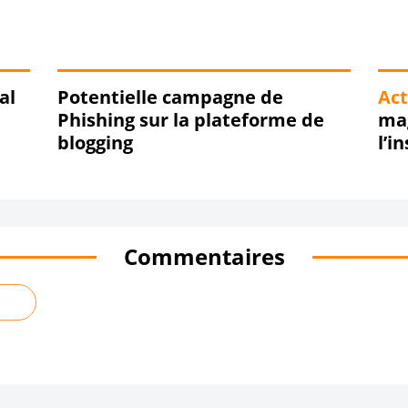
té
al
Potentielle campagne de
Act
Phishing sur la plateforme de
ma
blogging
l’i
dir
Commentaires