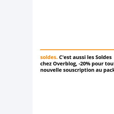
soldes.
C'est aussi les Soldes
chez Overblog, -20% pour tou
nouvelle souscription au pac
premium ! Psssst : pour tous
ceux qui sont déjà premium,
vous inquiétez pas, on ne vo
oublie pas et un code promo
arrive bientôt .. 😉 #soldes
#sales #promo #code #overb