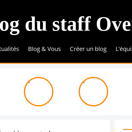
og du staff Ov
tualités
Blog & Vous
Créer un blog
L'équ
Conseils & Astuces
Référencement
Tutoriel
Contenu & Rédaction
Une 