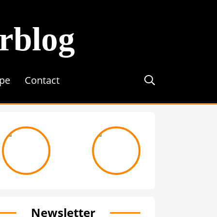
erblog
ipe
Contact
journée avec ...
On recrute !
Newsletter