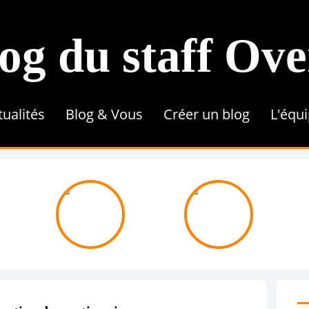
og du staff Ov
tualités
Blog & Vous
Créer un blog
L'équ
Conseils & Astuces
Référencement
Tutoriel
Contenu & Rédaction
Une 