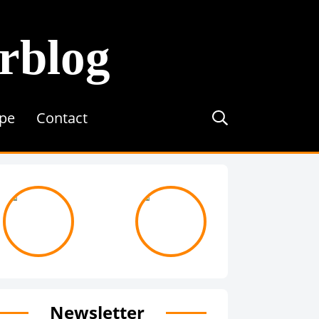
erblog
ipe
Contact
journée avec ...
On recrute !
Newsletter