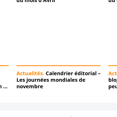
du mois d'Avril
du
Actualités.
Calendrier éditorial –
Act
Les journées mondiales de
blo
n à
novembre
pe